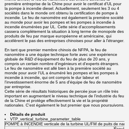
première entreprise de la Chine pour avoir le certificat d'UL pour
la pompe à incendie diesel. Actuellement, seulement les 3 ou 4
sociétés dans le monde ont obtenu la certification de pompe à
incendie. Le feu de nanomètre est également la première société
au monde pour avoir les pompes et les pompes à incendie à
incendie énumérées par UL. Cette série d'accomplissements
cassera complètement la situation à long terme de monopole des
produits de feu par marque européenne et américaine, qui
accélèrent le pas des entreprises chinoises pour aller à l'étranger.
En tant que premier membre chinois de NFPA, le feu de
nanomètre a une équipe technique forte avec une expérience
globale de R&D d'équipement du feu de plus de 20 ans, y
compris un certain nombre d'ingénieurs et d'experts étrangers.
Le feu de nanomètre est allé bien à la première société au
monde pour avoir l'UL a énuméré les pompes et les pompes à
incendie à incendie, qui ont compris le dur labeur et
l'investissement énorme de 5 ans d'équipe de feu de nanomètre
par entreprise.
Cette série de résultats historiques de percée joue un rôle très
important en augmentant le niveau technique de l'industrie du feu
de la Chine et protège effectivement la vie et la propriété
nationales. C'est également le but premier que nous poursuivons.
Détails de produit
VTP_vertical_turbine_parameter_table
POMPE à INCENDIE verticale de la turbine UL/FM de puits de nan
Écoule