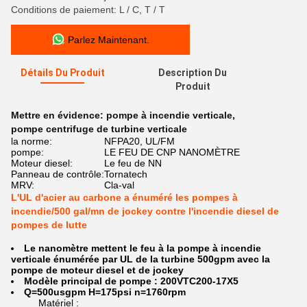
Conditions de paiement: L / C, T / T
Parlez Maintenant.
Détails Du Produit
Description Du
Produit
Mettre en évidence:
pompe à incendie verticale
,
pompe centrifuge de turbine verticale
la norme:
NFPA20, UL/FM
pompe:
LE FEU DE CNP NANOMÈTRE
Moteur diesel:
Le feu de NN
Panneau de contrôle:
Tornatech
MRV:
Cla-val
L'UL d'acier au carbone a énuméré les pompes à
incendie/500 gal/mn de jockey contre l'incendie diesel de
pompes de lutte
Le nanomètre mettent le feu à la pompe à incendie
verticale énumérée par UL de la turbine 500gpm avec la
pompe de moteur diesel et de jockey
Modèle principal de pompe : 200VTC200-17X5
Q=500usgpm H=175psi n=1760rpm
Matériel :