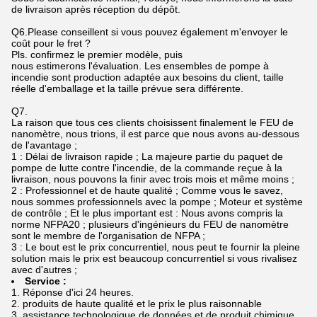
de livraison après réception du dépôt.
Q6.Please conseillent si vous pouvez également m'envoyer le
coût pour le fret ?
Pls. confirmez le premier modèle, puis
nous estimerons l'évaluation. Les ensembles de pompe à
incendie sont production adaptée aux besoins du client, taille
réelle d'emballage et la taille prévue sera différente.
Q7.
La raison que tous ces clients choisissent finalement le FEU de
nanomètre, nous trions, il est parce que nous avons au-dessous
de l'avantage ;
1 : Délai de livraison rapide ; La majeure partie du paquet de
pompe de lutte contre l'incendie, de la commande reçue à la
livraison, nous pouvons la finir avec trois mois et même moins ;
2 : Professionnel et de haute qualité ; Comme vous le savez,
nous sommes professionnels avec la pompe ; Moteur et système
de contrôle ; Et le plus important est : Nous avons compris la
norme NFPA20 ; plusieurs d'ingénieurs du FEU de nanomètre
sont le membre de l'organisation de NFPA ;
3 : Le bout est le prix concurrentiel, nous peut te fournir la pleine
solution mais le prix est beaucoup concurrentiel si vous rivalisez
avec d'autres ;
Service :
1.
Réponse d'ici 24 heures.
2. produits de haute qualité et le prix le plus raisonnable
3. assistance technologique de données et de produit chimique.