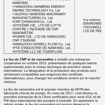
NANFANG.
• HANGZHOU NANBENG ENERGY-
SAVING TECHNOLOGY Co. Ltd
• HUZHOU NANFENG MACHINARY
MANUFACTURING Co. Ltd
•La science et
•CNP CHANGSHA Co., Ltd.
ENVIROMENT
•SYSTÈME CIE., LTD DE LUTTE
•TECHNOLOGI
CONTRE L'INCENDIE DE CNP
LTD DE PÉKI
NANOMÈTRE
•POMPE CIE., LTD DE HANGZHOU
CNP-TSURUMI
•HANGZHOU HOWELL FLOW Co., Ltd.
•PTE D'INDUSTRIE DE NANFANG. Ltd.
•SYSTÈME LLC DE TIGERFLOW
Le feu de CNP et de nanomètre
a installé une entreprise
coopérative en octobre 2013. présentation de quelques talents
expérimentés avec le niveau technique de première classe
international. La désignation et la production des produits sont
strictement compatibles aux exigences des certificats
internationaux, pour changer les conditions arrière sur le marché
intérieur.
Le feu de nanomètre est le premier membre de NFPA des
fabricants chinois de pompe. En mars de 2017, c'est devenu la
première entreprise de la Chine certification pour avoir d'UL et de
FM deux international des pompes à incendie. En septembre la
même année, le feu de nanomètre est encore devenue la