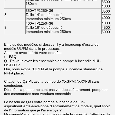
3500
180cm
4000
350VTP1250~36
3500
8
Taille 14" de débouché
4000
Immersion minimum 250cm
4000
400VTP1250~36
9
Taille 16" de débouché
4500
Immersion minimum 250cm
5000
En plus des modèles ci-dessus, il y a beaucoup d'essai du
modèle UL/FM dans le processus.
Attendre avec intérêt votre enquête.
FAQ
Q1.Do vous avez les ensembles de pompe à incendie d'UL-
LISTED ?
Oui, nous avons l'UL/FM et la pompe à incendie standard de
NFPA place.
Citation de Q2.Please la pompe de XXGPM@XXXPSI sans
conducteur.
Désolée, la pompe ne sont pas vendues séparément, pompe et
des commandes sont vendues ensemble.
Le besoin de Q3.I votre pompe à incendie de Fin-
aspiration/Fente-enveloppe d'entraînement de moteur, quel shold
de l'information que je t'ai envoyé ?
Monsieur/Madame, vous pouvez privide la capacité, l'attention, la