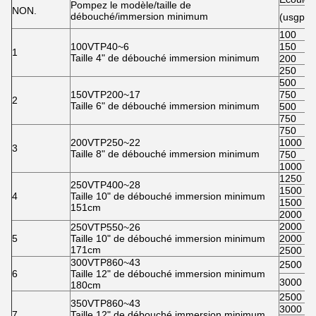
Pompez le modèle/taille de
NON.
débouché/immersion minimum
(usgpm
100
100VTP40~6
150
1
Taille 4" de débouché immersion minimum
200
250
500
150VTP200~17
750
2
Taille 6" de débouché immersion minimum
500
750
750
200VTP250~22
1000
3
Taille 8" de débouché immersion minimum
750
1000
1250
250VTP400~28
1500
4
Taille 10" de débouché immersion minimum
1500
151cm
2000
2000
250VTP550~26
5
Taille 10" de débouché immersion minimum
2000
171cm
2500
300VTP860~43
2500
6
Taille 12" de débouché immersion minimum
3000
180cm
2500
350VTP860~43
3000
7
Taille 12" de débouché immersion minimum