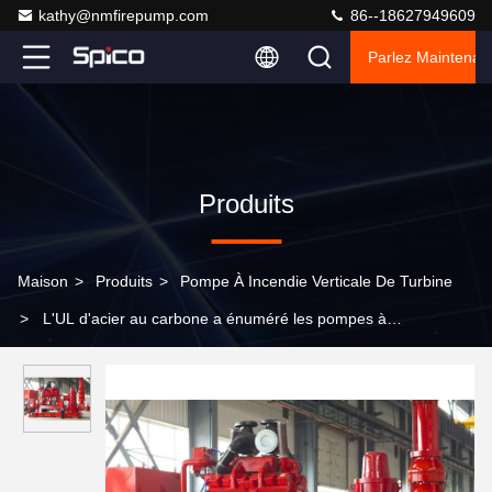
kathy@nmfirepump.com
86--18627949609
Parlez Maintenant
Produits
Maison
>
Produits
>
Pompe À Incendie Verticale De Turbine
>
L'UL d'acier au carbone a énuméré les pompes à
incendie/500 gal/mn de jockey contre l'incendie diesel de pompes
de lutte