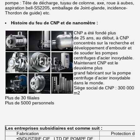
pompe : Tête de décharge, tuyau de colonne, axe, roue à aubes,
aspiration bell-SS2205, emballage de Joint-glande, incidence-
Thordon de guide) etc.
Histoire du feu de CNP et de nanomètre :
CNP a été fondé plus
de 25 ans, au début, à CNP
concentrés sur la recherche et
développement d'emboutir et
de souder les pompes
centrifuges d'acier inoxydable.
Maintenant CNP est le
deuxième plus
grand fabricant sur la pompe
centrifuge d'acier inoxydable
dans le monde.
Siège social de CNP : 300 000
m2
Plus de 30 filiales
Plus de 5000 personnels
Les entreprises subsidiaires est comme suit :
Fabrication
Protection de 
•INDUSTRIE CIE., LTD DE POMPE DE