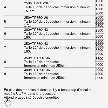
1250
250VTP400~28
1500
4
Taille 10" de débouché immersion minimum
1500
151cm
2000
2000
250VTP550~26
5
Taille 10" de débouché immersion minimum
2000
171cm
2500
300VTP860~43
2500
6
Taille 12" de débouché immersion minimum
3000
180cm
2500
350VTP860~43
3000
7
Taille 12" de débouché immersion minimum
3500
180cm
4000
350VTP1250~36
3500
8
Taille 14" de débouché
4000
Immersion minimum 250cm
4000
400VTP1250~36
9
Taille 16" de débouché
4500
Immersion minimum 250cm
5000
En plus des modèles ci-dessus, il y a beaucoup d'essai du
modèle UL/FM dans le processus.
Attendre avec intérêt votre enquête.