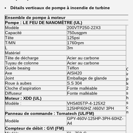
Détails
verticaux de pompe à incendie
de
turbine
Ensemble de pompe à moteur
Pompe : LE FEU DE NANOMÈTRE (UL)
Modèle
200VTP250-22X3
Capacité
750usgpm
Tête
125psi
T/MN
1760rpm
L
3m
Matériel
Tête de décharge
Acier au carbone
Tuyau de colonne
Acier au carbone
Guide beaing
Téflon
Cet
Axe
AISI420
incl
Joint
Emballage de glande
pom
Roue à aubes
S.S 304
les
Cloche d'aspiration
Fonte malléable
2.M
sys
Diffuseur
Fonte malléable
hon
Moteur : XDD (UL)
sou
Modèle :
VHS405TP-4-125X2
côn
125HP/60HZ /460V/ 3PH
mèt
Panneau de commande : Tornatech (UL/FM)
GPY-460V-125HP-3PH-60HZ-
Modèle
A4
Compteur de débit : GVI (FM)