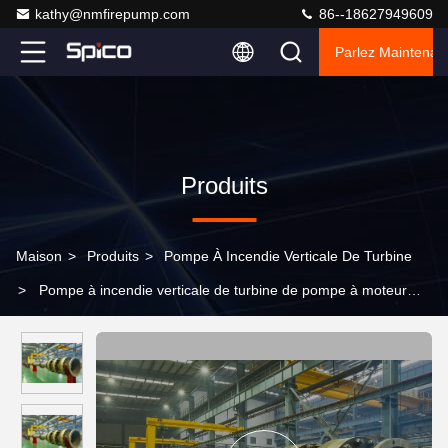
kathy@nmfirepump.com
86--18627949609
Parlez Maintenant
Produits
Maison
>
Produits
>
Pompe À Incendie Verticale De Turbine
>
Pompe à incendie verticale de turbine de pompe à moteur
électrique avec le contrôleur de Tornatech et la pompe de jockey