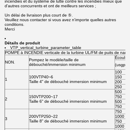
incendies et du système de lutte contre les incendies mieux que
d'autres concurrents et ont de meilleurs services ;
Un délai de livraison plus court de ⑤.
Veuillez nous contacter si vous avez n'importe quelles autres
conditions.
Merci
Détails de produit
VTP_vertical_turbine_parameter_table
POMPE à INCENDIE verticale de la turbine UL/FM de puits de nan
Écoule
Pompez le modèle/taille de
NON.
débouché/immersion minimum
(usgpm
100
100VTP40~6
150
1
Taille 4" de débouché immersion minimum
200
250
500
150VTP200~17
750
2
Taille 6" de débouché immersion minimum
500
750
750
200VTP250~22
1000
3
Taille 8" de débouché immersion minimum
750
1000