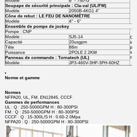
Modèle
6" - 750-G
Soupape de sécurité principale : Cla-val (UL/FM)
Modèle
2050B-4KG1 4"
Cône de rebut : LE FEU DE NANOMÈTRE
Modèle
4" - 6"
Ensemble de pompe de jockey
Pompe : CNP
Modèle :
SJ5-14
Cet
Capacité
20usgpm
incl
Tête
88m
pom
sys
Puissance
2POLE 2.2KW
câb
Panneau de commande : Tornatech (UL)
Modèle :
JP3-460V-3HP-3PH-60HZ
Norme et gamme
Normes
NFPA20, UL, FM, EN12845, CCCF
Gammes de performances
UL : Q : 250-5000GPM H : 80-300PSI
FM : Q : 250-5000GPM H : 80-300PSI
CCCF : Q : 15-300L/S H : 0.60-2.0Mpa
NFPA20 : Q : 250-5000GPM H : 80-300PSI