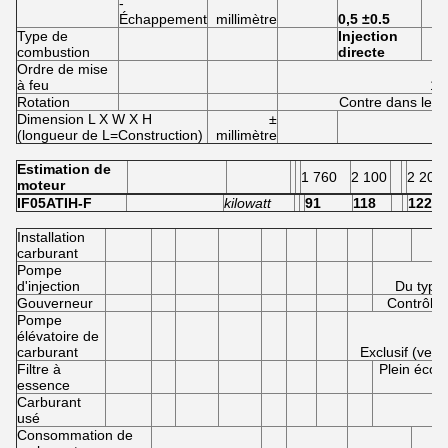
-
Échappement
millimètre
0,5 ±0.5
Type de
Injection
combustion
directe
Ordre de mise
à feu
1 –
Rotation
Contre dans le se
Dimension L X W X H
±
(longueur de L=Construction)
millimètre
Estimation de
1 760
2 100
2 200
moteur
IF05ATIH-F
kilowatt
91
118
122
Installation
carburant
Pompe
d'injection
Du type
Gouverneur
Contrôle 
Pompe
élévatoire de
carburant
Exclusif (ver
Filtre à
Plein écou
essence
ca
Carburant
usé
G
Consommation de