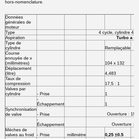
hors-nomenclature.
Données
générales de
moteur
Type
4 cycle, cylindre 4 da
Aspiration
Turbo a ch
Type de
cylindre
Remplaçable
Course
ennuyée de x
(millimètres)
104 x 132
Déplacement
(litre)
4,483
Taux de
compression
17,5 : 1
Valves par
cylindre
- Prise
1
-
Échappement
1
Synchronisation
Ouverture : 15 ⁰
de valve
- Prise
-
Ouverture : 6
Échappement
Mèches de
valves au froid
- Prise
millimètre
0,25 ±0.5