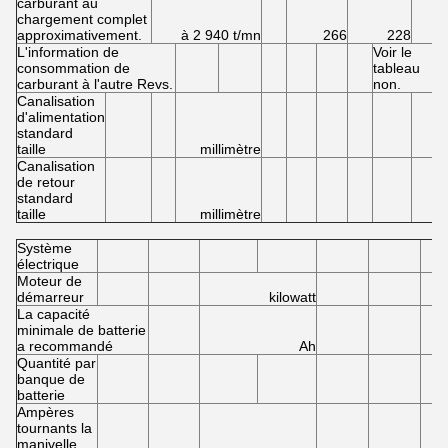
carburant au
chargement complet
approximativement.
à 2 940 t/mn
266
228
L'information de
Voir le
consommation de
tableau
carburant à l'autre Revs.
non.
Canalisation
d'alimentation
standard
taille
millimètre
Canalisation
de retour
standard
taille
millimètre
Système
électrique
Moteur de
démarreur
kilowatt
La capacité
minimale de batterie
a recommandé
Ah
Quantité par
banque de
batterie
Ampères
tournants la
manivelle