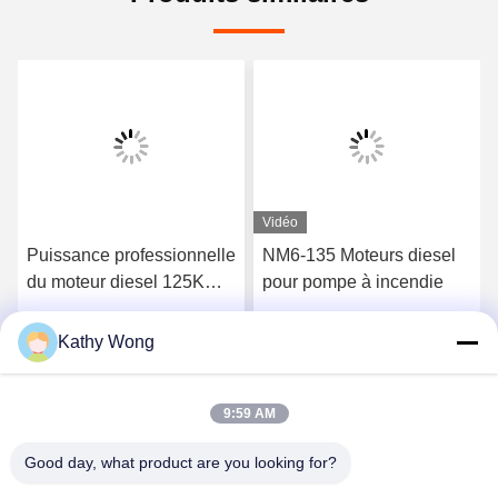
Vidéo
Puissance professionnelle
NM6-135 Moteurs diesel
du moteur diesel 125KW
pour pompe à incendie
de pompe à incendie pour
le système de lutte contre
Kathy Wong
Parlez Maintenant.
Parlez Maintenant.
l'incendie
9:59 AM
Good day, what product are you looking for?