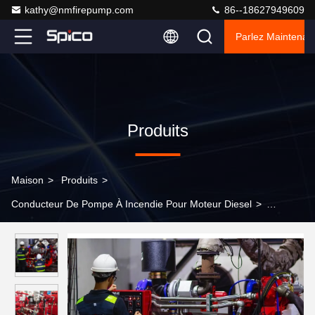
kathy@nmfirepump.com
86--18627949609
Parlez Maintenant
Produits
Maison
>
Produits
>
Conducteur De Pompe À Incendie Pour Moteur Diesel
>
Puissance élevée moteur diesel de pompe à incendie de 130
kilowatts approprié à toutes les pompes à incendie