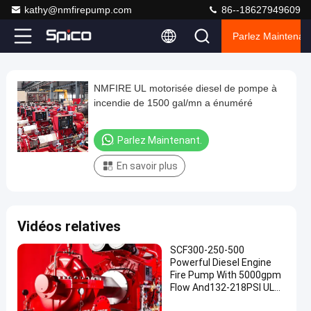
kathy@nmfirepump.com
86--18627949609
Parlez Maintenant
Loaded
:
0%
0:00
/
0:00
Auto
Play
Play
Play
Mute
Picture-
Fullscreen
Current
Duration
next
next
in-
Play
Picture
NMFIRE UL motorisée diesel de pompe à
NMFIRE
Time
Video
incendie de 1500 gal/mn a énuméré
UL
motorisée
Parlez Maintenant.
diesel
En savoir plus
de
pompe
à
Vidéos relatives
incendie
de
SCF300-250-500
Powerful Diesel Engine
1500
Fire Pump With 5000gpm
gal/mn
Flow And132-218PSI UL
NFPA20 Horizontal Split
a