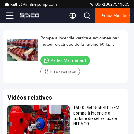
kathy@nmfirepump.com
86--18627949609
Parlez Maintenant
Loaded
:
0%
0:00
/
0:00
Auto
Play
Play
Play
Mute
Picture-
Fullscreen
Current
Duration
next
next
in-
Play
Picture
Pompe à incendie verticale actionnée par
Pompe
Time
Video
moteur électrique de la turbine 60HZ
à
400GPM 227PSI
incendie
Parlez Maintenant.
verticale
En savoir plus
actionnée
par
moteur
Vidéos relatives
électrique
de
1500GPM 155PSI UL/FM
pompe à incendie à
la
turbine diesel verticale
turbine
NFPA 20
approvisionnement en
60HZ