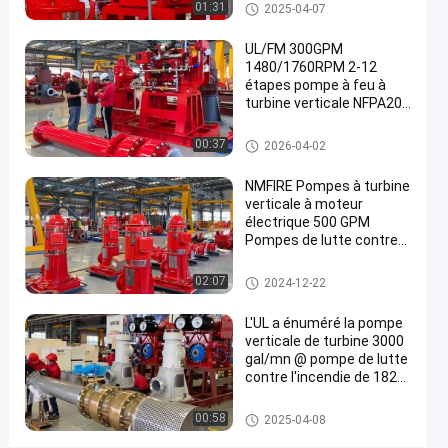
eau d'urgence pour les
Pompe à incendie verticale de t
01:31
2025-04-07
400GPM
sites industriels
urbine
municipaux NMFIRE
227PSI
UL/FM 300GPM
1480/1760RPM 2-12
Parlez
étapes pompe à feu à
Pompe à
460
2021-
incendie
turbine verticale NFPA20
Maintenant.
points
verticale
09-13
certifié
Partager
de vue
de turbine
Pompe à incendie verticale de t
00:37
2026-04-02
urbine
#
NMFIRE Pompes à turbine
pompe
verticale à moteur
à
électrique 500 GPM
incendie
Pompes de lutte contre
les incendies
verticale
Pompe à incendie verticale de t
#
02:07
2024-12-22
urbine
pompe
L'UL a énuméré la pompe
centrifuge
verticale de turbine 3000
de
gal/mn @ pompe de lutte
turbine
contre l'incendie de 182
livres par pouce carré
verticale
avec le moteur diesel
Pompe à incendie verticale de t
#
00:58
2025-04-08
urbine
ligne