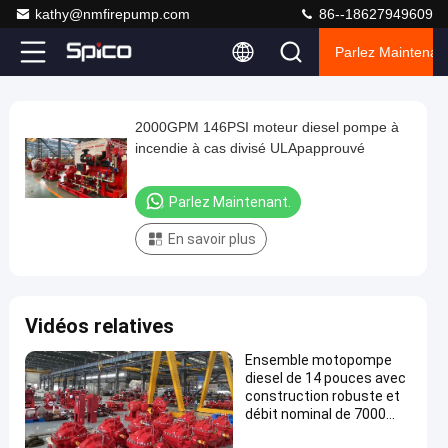
kathy@nmfirepump.com
86--18627949609
Parlez Maintenant
Play
2000GPM 146PSI moteur diesel pompe à
2000GPM
Video
incendie à cas divisé ULApapprouvé
146PSI
moteur
Parlez Maintenant.
diesel
En savoir plus
pompe
à
incendie
Vidéos relatives
à
cas
Ensemble motopompe
diesel de 14 pouces avec
divisé
construction robuste et
ULApapprouvé
débit nominal de 7000
GPM
Parlez