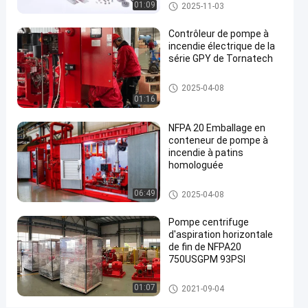
Pompe à incendie d'aspiration
01:09
2025-11-03
de fin
#
Contrôleur de pompe à
pompe
incendie électrique de la
aspirante
série GPY de Tornatech
de fin
d'étape
Contrôleur de pompe à incendi
2025-04-08
e
01:16
unique
#
NFPA 20 Emballage en
pompe
conteneur de pompe à
à
incendie à patins
incendie
homologuée
d'étape
Pompe à incendie montée par
06:49
unique
2025-04-08
dérapage
#
Pompe centrifuge
pompes
d'aspiration horizontale
centrifuges
de fin de NFPA20
d'aspiration
750USGPM 93PSI
horizontale
Pompe à incendie d'aspiration
01:07
de fin
2021-09-04
de fin
E