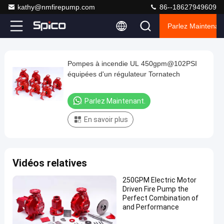
kathy@nmfirepump.com
86--18627949609
Parlez Maintenant
Play
Pompes à incendie UL 450gpm@102PSI
Pompes
Video
équipées d'un régulateur Tornatech
à
incendie
Parlez Maintenant.
UL
En savoir plus
450gpm@102PSI
équipées
d'un
Vidéos relatives
régulateur
Tornatech
250GPM Electric Motor
Driven Fire Pump the
Parlez
Pompe à
Perfect Combination of
51
2025-
incendie
and Performance
Maintenant.
points
d'aspiration
04-09
Partager
de vue
de fin