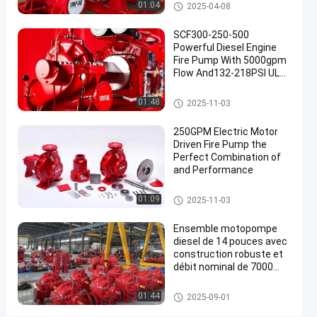
Pompe à incendie centrifuge
01:04
2025-04-08
unique
horizontale
SCF300-250-500
Powerful Diesel Engine
Parlez
Fire Pump With 5000gpm
26
Pompe à
2020-
Flow And132-218PSI UL
Maintenant.
incendie
points
08-10
NFPA20 Horizontal Split
centrifuge
Partager
de vue
Case 12x10"
pompe à incendie motorisée di
01:48
2025-11-03
esel
#
250GPM Electric Motor
pompe
Driven Fire Pump the
à
Perfect Combination of
incendie
and Performance
diesel
Pompe à incendie d'aspiration
#
01:09
2025-11-03
de fin
pompe à
Ensemble motopompe
eau de
diesel de 14 pouces avec
lutte
construction robuste et
contre
débit nominal de 7000
GPM
l'incendie
Pompe à incendie fendue de c
#
01:44
2025-09-01
as
pompes à