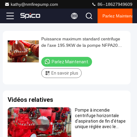
kathy@nmfirepump.com
86--18627949609
Parlez Maintenant
Play
Puissance maximum standard centrifuge
Puissance
Video
de l'axe 195.9KW de la pompe NFPA20
maximum
d'étape unique horizontale
standard
Parlez Maintenant.
centrifuge
En savoir plus
de
l'axe
195.9KW
Vidéos relatives
de
la
Pompe à incendie
centrifuge horizontale
pompe
d'aspiration de fin d'étape
NFPA20
unique réglée avec le
moteur diesel
d'étape