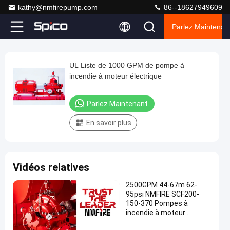
kathy@nmfirepump.com
86--18627949609
Parlez Maintenant
Play
UL Liste de 1000 GPM de pompe à
UL
Video
incendie à moteur électrique
Liste
de
Parlez Maintenant.
1000
En savoir plus
GPM
de
pompe
Vidéos relatives
à
incendie
2500GPM 44-67m 62-
95psi NMFIRE SCF200-
à
150-370 Pompes à
moteur
incendie à moteur
électrique UL FM
électrique