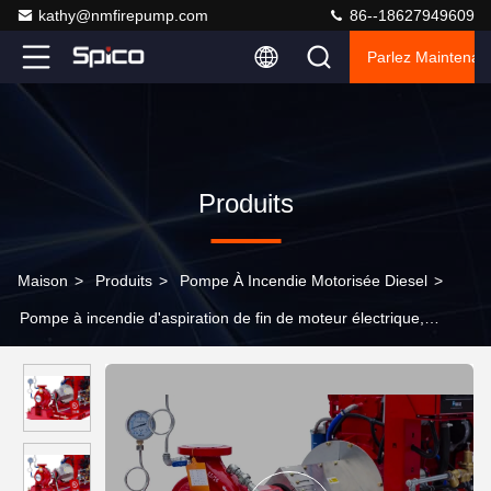
kathy@nmfirepump.com
86--18627949609
Parlez Maintenant
Produits
Maison
>
Produits
>
Pompe À Incendie Motorisée Diesel
>
Pompe à incendie d'aspiration de fin de moteur électrique,
pompe à eau de pompe de lutte contre l'incendie 300GPM 86PSI