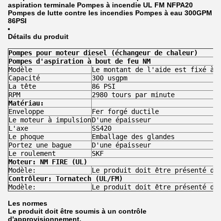
aspiration terminale Pompes à incendie UL FM NFPA20
Pompes de lutte contre les incendies Pompes à eau 300GPM
86PSI
Détails du produit
Pompes pour moteur diesel (échangeur de chaleur)
Pompes d'aspiration à bout de feu NM
Modèle
Le montant de l'aide est fixé à 
Capacité
300 usgpm
La tête
86 PSI
RPM
2980 tours par minute
Matériau:
Enveloppe
Fer forgé ductile
Le moteur à impulsion
D'une épaisseur
L'axe
SS420
Le phoque
Emballage des glandes
Portez une bague
D'une épaisseur
Le roulement
SKF
Moteur: NM FIRE (UL)
Modèle:
Le produit doit être présenté da
Contrôleur: Tornatech (UL/FM)
Modèle:
Le produit doit être présenté da
Les normes
Le produit doit être soumis à un contrôle
d'approvisionnement.