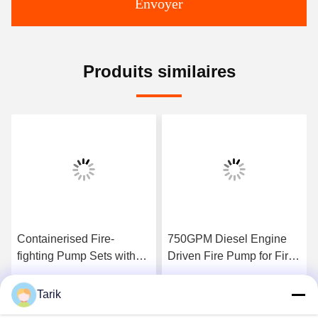
Envoyer
Produits similaires
Containerised Fire-
750GPM Diesel Engine
fighting Pump Sets with
Driven Fire Pump for Fire
Flow 300–8000 GPM UL
Fighting Application
FM NFPA20 Certified
manufacturing facility fire
Tarik
Parlez Maintenant.
Parlez Maintenant.
Complete Fire Pump
protection