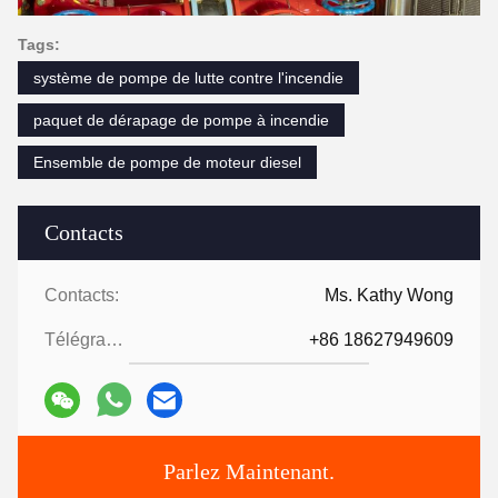
Tags:
système de pompe de lutte contre l'incendie
paquet de dérapage de pompe à incendie
Ensemble de pompe de moteur diesel
Contacts
Contacts:
Ms. Kathy Wong
Télégramme:
+86 18627949609
Parlez Maintenant.