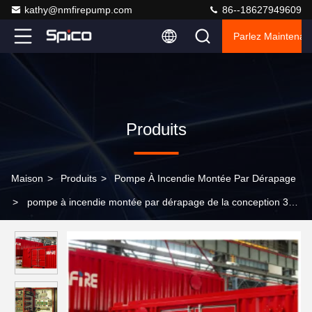
kathy@nmfirepump.com
86--18627949609
Parlez Maintenant
Produits
Maison
>
Produits
>
Pompe À Incendie Montée Par Dérapage
>
pompe à incendie montée par dérapage de la conception 3D
pour la lutte contre l'incendie containerisée extérieure