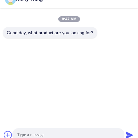
Parlez Maintenant.
Parlez Maintenant.
Complete Fire Pump
protection
System
8:47 AM
Good day, what product are you looking for?
Wuhan Spico Machinery & Electronics Co.,
Ltd.
kathy@nmfirepump.com
86--18627949609
Rm. E, 16ème FL., bâtiment de siècle. No. 206, Jianghan
Rd., Hankou, Wuhan, Chine
Chine Bonne qualité Pompe à incendie fendue de cas Le
fournisseur. 2017-2026 Wuhan Spico Machinery &
Electronics Co., Ltd. Tous les droits réservés.