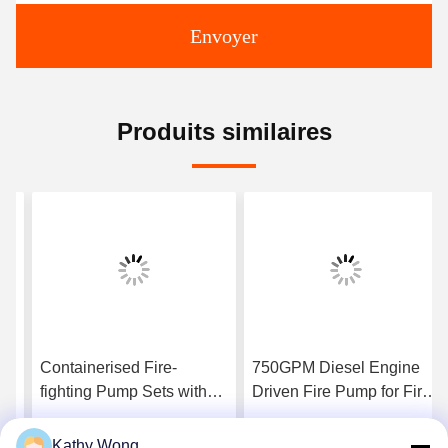
Envoyer
Produits similaires
Containerised Fire-
750GPM Diesel Engine
fighting Pump Sets with
Driven Fire Pump for Fire
Flow 300–8000 GPM UL
Fighting Application
FM NFPA20 Certified
manufacturing facility fire
Kathy Wong