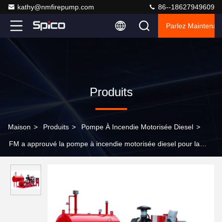
kathy@nmfirepump.com
86--18627949609
Parlez Maintenant
Produits
Maison
>
Produits
>
Pompe À Incendie Motorisée Diesel
>
FM a approuvé la pompe à incendie motorisée diesel pour la
barre de la lutte contre l'incendie 2500gpm @10