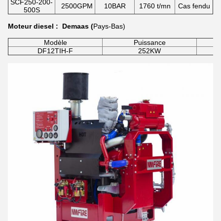
SCF250-200-
2500GPM
10BAR
1760 t/mn
Cas fendu
500S
Moteur diesel : Demaas (
Pays-Bas)
Modèle
Puissance
DF12TIH-F
252KW