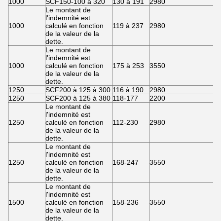
1000
SCF150-100 à 320
130 à 191
2980
2
Le montant de
l'indemnité est
1000
calculé en fonction
119 à 237
2980
3
de la valeur de la
dette.
Le montant de
l'indemnité est
1000
calculé en fonction
175 à 253
3550
3
de la valeur de la
dette.
1250
SCF200 à 125 à 300
116 à 190
2980
1
1250
SCF200 à 125 à 380
118-177
2200
2
Le montant de
l'indemnité est
1250
calculé en fonction
112-230
2980
3
de la valeur de la
dette.
Le montant de
l'indemnité est
1250
calculé en fonction
168-247
3550
3
de la valeur de la
dette.
Le montant de
l'indemnité est
1500
calculé en fonction
158-236
3550
3
de la valeur de la
dette.