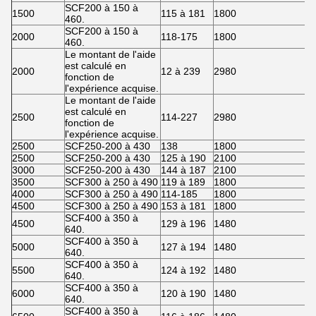
SCF200 à 150 à
1500
115 à 181
1800
2
460.
SCF200 à 150 à
2000
118-175
1800
2
460.
Le montant de l'aide
est calculé en
2000
12 à 239
2980
3
fonction de
l'expérience acquise.
Le montant de l'aide
est calculé en
2500
114-227
2980
3
fonction de
l'expérience acquise.
2500
SCF250-200 à 430
138
1800
2
2500
SCF250-200 à 430
125 à 190
2100
2
3000
SCF250-200 à 430
144 à 187
2100
2
3500
SCF300 à 250 à 490
119 à 189
1800
2
4000
SCF300 à 250 à 490
114-185
1800
2
4500
SCF300 à 250 à 490
153 à 181
1800
2
SCF400 à 350 à
4500
129 à 196
1480
3
640.
SCF400 à 350 à
5000
127 à 194
1480
3
640.
SCF400 à 350 à
5500
124 à 192
1480
3
640.
SCF400 à 350 à
6000
120 à 190
1480
3
640.
SCF400 à 350 à