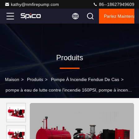
kathy@nmfirepump.com
86--18627949609
Parlez Maintenant
Produits
Maison
>
Produits
>
Pompe À Incendie Fendue De Cas
>
pompe à eau de lutte contre l'incendie 160PSI, pompe à incendie
à moteur diesel 2500GPM 1800RPM