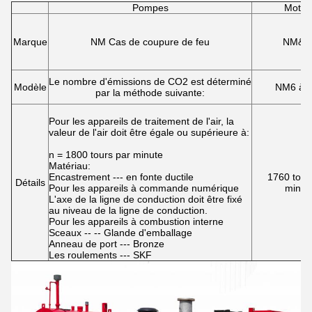
Pompes
Moteu
Marque
NM Cas de coupure de feu
NM&U
Le nombre d'émissions de CO2 est déterminé
Modèle
NM6 à 
par la méthode suivante:
Pour les appareils de traitement de l'air, la
valeur de l'air doit être égale ou supérieure à:
n = 1800 tours par minute
Matériau:
Encastrement --- en fonte ductile
1760 tour
Détails
Pour les appareils à commande numérique
minut
L'axe de la ligne de conduction doit être fixé
au niveau de la ligne de conduction.
Pour les appareils à combustion interne
Sceaux -- -- Glande d'emballage
Anneau de port --- Bronze
Les roulements --- SKF