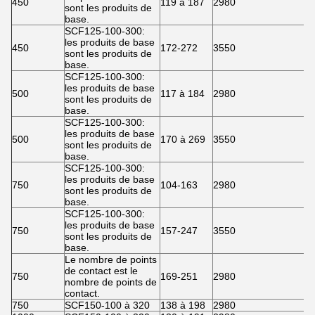
450
119 à 187
2980
4
sont les produits de
base.
SCF125-100-300:
les produits de base
450
172-272
3550
4
sont les produits de
base.
SCF125-100-300:
les produits de base
500
117 à 184
2980
4
sont les produits de
base.
SCF125-100-300:
les produits de base
500
170 à 269
3550
4
sont les produits de
base.
SCF125-100-300:
les produits de base
750
104-163
2980
4
sont les produits de
base.
SCF125-100-300:
les produits de base
750
157-247
3550
4
sont les produits de
base.
Le nombre de points
de contact est le
750
169-251
2980
2
nombre de points de
contact.
750
SCF150-100 à 320
138 à 198
2980
2