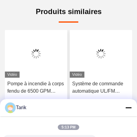
Produits similaires
Vidéo
Vidéo
Pompe à incendie à corps
Système de commande
fendu de 6500 GPM
automatique UL/FM
entraînée par un moteur
PUMPE FIRE Réservoir
diesel pour la sécurité
de carburant Performance
Tarik
Parlez Maintenant.
Parlez Maintenant.
incendie industrielle
à long terme Pompes à
incendie à boîtier divisé
6000 GPM
5:13 PM