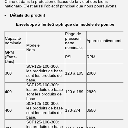
Chine et dans la protection efficace de la vie et des biens
nationaux.C'est aussi l'objectif principal que nous poursuivons..
Détails du produit
Enveloppe à fente
Graphique du modèle de pompe
Plage de
p
Capacité
pression
Approximativement.
tr
nominale
nette
Modèle
m
nominale,
Nom
GPM
(États-
PSI
RPM
P
Unis)
SCF125-100-300:
les produits de base
300
123 à 195
2980
4
sont les produits de
base.
SCF125-100-300:
les produits de base
400
120 à 189
2980
4
sont les produits de
base.
SCF125-100-300:
les produits de base
400
173-274
3550
4
sont les produits de
base.
SCF125-100-300:
les produits de base