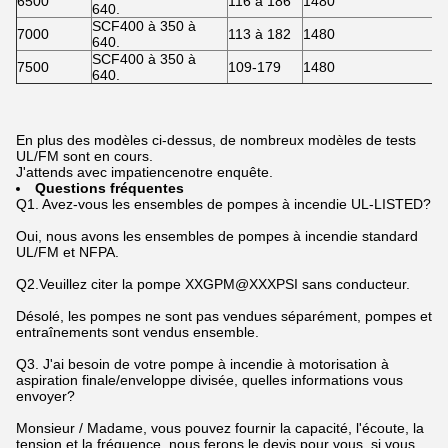
6500
116 à 186
1480
3
640.
SCF400 à 350 à
7000
113 à 182
1480
3
640.
SCF400 à 350 à
7500
109-179
1480
3
640.
En plus des modèles ci-dessus, de nombreux modèles de tests
UL/FM sont en cours.
J'attends avec impatience
notre enquête.
Questions fréquentes
Q1. Avez-vous les ensembles de pompes à incendie UL-LISTED?
Oui, nous avons les ensembles de pompes à incendie standard
UL/FM et NFPA.
Q2.Veuillez citer la pompe XXGPM@XXXPSI sans conducteur.
Désolé, les pompes ne sont pas vendues séparément, pompes et
entraînements sont vendus ensemble.
Q3. J'ai besoin de votre pompe à incendie à motorisation à
aspiration finale/enveloppe divisée, quelles informations vous
envoyer?
Monsieur / Madame, vous pouvez fournir la capacité, l'écoute, la
tension et la fréquence, nous ferons le devis pour vous, si vous