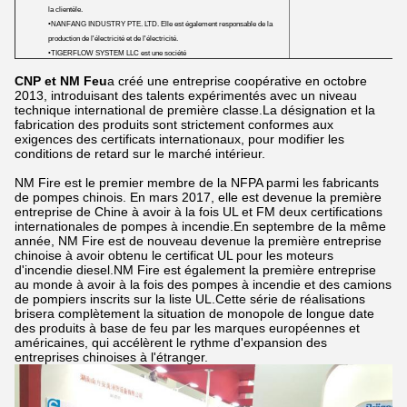
la clientèle.
•NANFANG INDUSTRY PTE. LTD. Elle est également responsable de la
production de l'électricité et de l'électricité.
•TIGERFLOW SYSTEM LLC est une société
CNP et NM Feu
a créé une entreprise coopérative en octobre
2013, introduisant des talents expérimentés avec un niveau
technique international de première classe.La désignation et la
fabrication des produits sont strictement conformes aux
exigences des certificats internationaux, pour modifier les
conditions de retard sur le marché intérieur.
NM Fire est le premier membre de la NFPA parmi les fabricants
de pompes chinois. En mars 2017, elle est devenue la première
entreprise de Chine à avoir à la fois UL et FM deux certifications
internationales de pompes à incendie.En septembre de la même
année, NM Fire est de nouveau devenue la première entreprise
chinoise à avoir obtenu le certificat UL pour les moteurs
d'incendie diesel.NM Fire est également la première entreprise
au monde à avoir à la fois des pompes à incendie et des camions
de pompiers inscrits sur la liste UL.Cette série de réalisations
brisera complètement la situation de monopole de longue date
des produits à base de feu par les marques européennes et
américaines, qui accélèrent le rythme d'expansion des
entreprises chinoises à l'étranger.