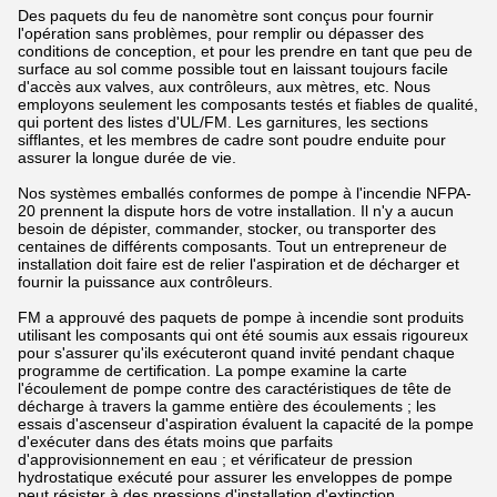
Des paquets du feu de nanomètre sont conçus pour fournir
l'opération sans problèmes, pour remplir ou dépasser des
conditions de conception, et pour les prendre en tant que peu de
surface au sol comme possible tout en laissant toujours facile
d'accès aux valves, aux contrôleurs, aux mètres, etc. Nous
employons seulement les composants testés et fiables de qualité,
qui portent des listes d'UL/FM. Les garnitures, les sections
sifflantes, et les membres de cadre sont poudre enduite pour
assurer la longue durée de vie.
Nos systèmes emballés conformes de pompe à l'incendie NFPA-
20 prennent la dispute hors de votre installation. Il n'y a aucun
besoin de dépister, commander, stocker, ou transporter des
centaines de différents composants. Tout un entrepreneur de
installation doit faire est de relier l'aspiration et de décharger et
fournir la puissance aux contrôleurs.
FM a approuvé des paquets de pompe à incendie sont produits
utilisant les composants qui ont été soumis aux essais rigoureux
pour s'assurer qu'ils exécuteront quand invité pendant chaque
programme de certification. La pompe examine la carte
l'écoulement de pompe contre des caractéristiques de tête de
décharge à travers la gamme entière des écoulements ; les
essais d'ascenseur d'aspiration évaluent la capacité de la pompe
d'exécuter dans des états moins que parfaits
d'approvisionnement en eau ; et vérificateur de pression
hydrostatique exécuté pour assurer les enveloppes de pompe
peut résister à des pressions d'installation d'extinction