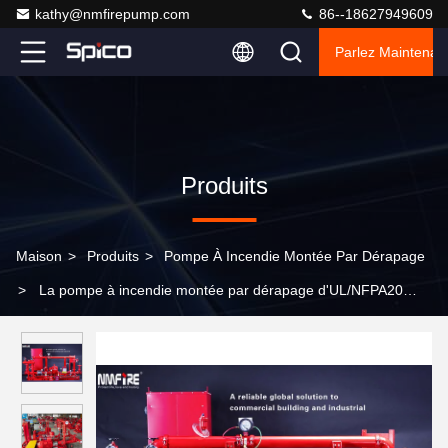
kathy@nmfirepump.com
86--18627949609
Parlez Maintenant
Produits
Maison
>
Produits
>
Pompe À Incendie Montée Par Dérapage
>
La pompe à incendie montée par dérapage d'UL/NFPA20
500GPM avec la pompe à incendie centrifuge d'aspiration de fin
place