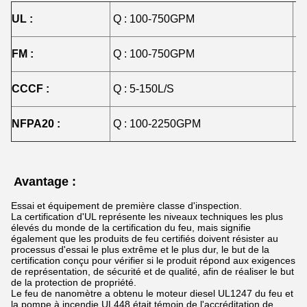
UL :
Q : 100-750GPM
H 
FM :
Q : 100-750GPM
H 
CCCF :
Q : 5-150L/S
H 
NFPA20 :
Q : 100-2250GPM
H 
Avantage :
Essai et équipement de première classe d'inspection.
La certification d'UL représente les niveaux techniques les plus
élevés du monde de la certification du feu, mais signifie
également que les produits de feu certifiés doivent résister au
processus d'essai le plus extrême et le plus dur, le but de la
certification conçu pour vérifier si le produit répond aux exigences
de représentation, de sécurité et de qualité, afin de réaliser le but
de la protection de propriété.
Le feu de nanomètre a obtenu le moteur diesel UL1247 du feu et
la pompe à incendie UL448 était témoin de l'accréditation de