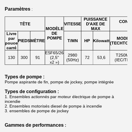
Paramètres
:
PUISSANCE
COND
TÊTE
VITESSE
D'AXE DE
M
MODÈLE
MAX
DE
Livre
POMPE
par
MODÈL
PIEDS
MÈTRE
T/MN
HP
Kilowatt
pouce
(TECHTOP
carré
ESF65/26
2980
T250M1
130
300
91
(2,5"
72
53,6
(50Hz)
(IEC/TE
x2 »)
Types de pompe :
Pompe aspirante de fin, pompe de jockey, pompe intégrée
Types de configuration :
1.
Ensembles actionnés par moteur électrique de pompe à
incendie
2.
Ensembles motorisés diesel de pompe à incendie
3.
ensembles de pompe de jockey
Gammes de performances
: