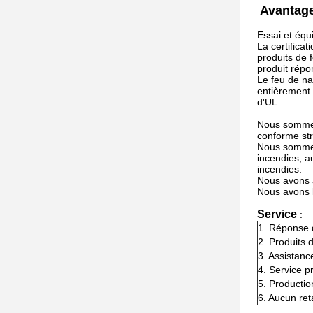
Avantage
Essai et équ
La certifica
produits de f
produit répon
Le feu de na
entièrement 
d'UL.
Nous sommes
conforme st
Nous sommes 
incendies, a
incendies.
Nous avons 
Nous avons l
Service
:
1. Réponse d
2. Produits d
3. Assistanc
4. Service p
5. Productio
6. Aucun ret