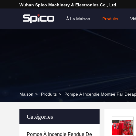
Wuhan Spico Machinery & Electronics Co., Ltd.
À La Maison
Produits
Vi
Maison
>
Produits
>
Pompe À Incendie Montée Par Déra
Catégories
Pompe À Incendie Fendue De