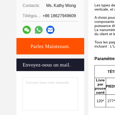
Les types de
Contacts:
Ms. Kathy Wong
verticale, et 
Télégramme:
+86 18627949609
A choisi pou
composants r
puissance él
Le nanomètr
du client et
Tous les paq
Parlez Maintenant.
incluant : 
Paramètre
Envoyez-nous un mail.
TÊT
Livre
par
PIED
pouce
carré
120*
277*