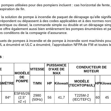
 pompes utilisées pour des pompiers incluent : cas horizontal de fente, c
aspiration de fin.
r la solution de pompe à incendie de paquet de dérapage qu'elle signifie
épondent ou dépassent à des codes applicables et à des normes nord-a
ectrique ou diesel, la commande simple ou double et un dérapage sim
e offre également aussi bien entièrement les pompes énumérées et pa
 les conditions de la compagnie d'assurance.
uets de pompes à incendie et de pompe à incendie sont machinés pour 
L'UL a énuméré et ULC a énuméré, l'approbation NFPA de FM et toutes
s
:
PUISSANCE
CONDUCTEUR DE
E
VITESSE
D'AXE DE
MOTEUR
MODÈLE
MAX
DE
POMPE
MODÈLE
S
MÈTRE
T/MN
HP
Kilowatt
HP
Kilowa
(TECHTOP&UL)
ESF65/26
2980
T225M-2
84*
(2,5"
56
41,7
60
45
(50Hz)
(IEC/TEFC)
x2 »)