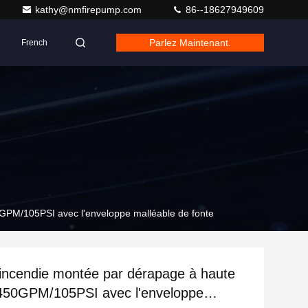
kathy@nmfirepump.com
86--18627949609
Parlez Maintenant.
French
GPM/105PSI avec l'enveloppe malléable de fonte
ncendie montée par dérapage à haute
 450GPM/105PSI avec l'enveloppe