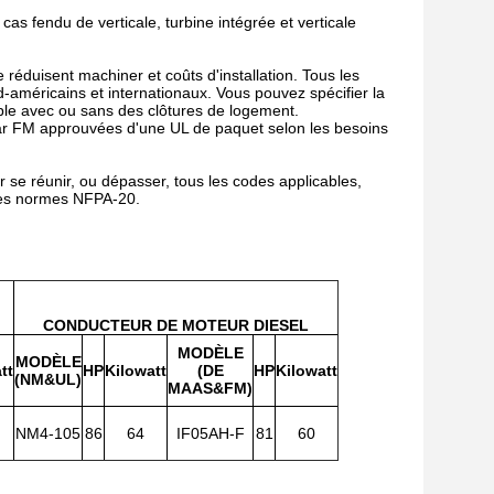
as fendu de verticale, turbine intégrée et verticale
 réduisent machiner et coûts d'installation. Tous les
méricains et internationaux. Vous pouvez spécifier la
ple avec ou sans des clôtures de logement.
r FM approuvées d'une UL de paquet selon les besoins
se réunir, ou dépasser, tous les codes applicables,
 les normes NFPA-20.
CONDUCTEUR DE MOTEUR DIESEL
MODÈLE
MODÈLE
tt
HP
Kilowatt
(DE
HP
Kilowatt
(NM&UL)
MAAS&FM)
NM4-105
86
64
IF05AH-F
81
60