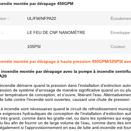
cendie montée par dérapage 450GPM
ion ::
UL/FM/NFPA20
Écoulement
::
LE FEU DE CNP NANOMÈTRE
Enveloppe 
105PSI
Couleur:
endie montée par dérapage à haute pression 450GPM/105PSI avec
incendie montée par dérapage avec la pompe à incendie centrifug
A20
ncendie démarre quand la pression dans l'installation d'extinction aut
ession de système d'arrosage de manière significative quand un ou plu
ur température de conception, et s'ouvre, libérant l'eau. Alternativeme
e lutte contre l'incendie sont ouvertes, causant une chute de pression d
 incendie sont nécessaires quand le circuit de refroidissement municipa
 exigences hydrauliques de conception de l'installation d'extinction aut
 très grand, comme dans les gratte-ciel, ou dans les systèmes qui exig
du feu afin de fournir un de large volume de l'eau, comme dans des e
également si l'approvisionnement en eau de lutte anti-incendie est fou