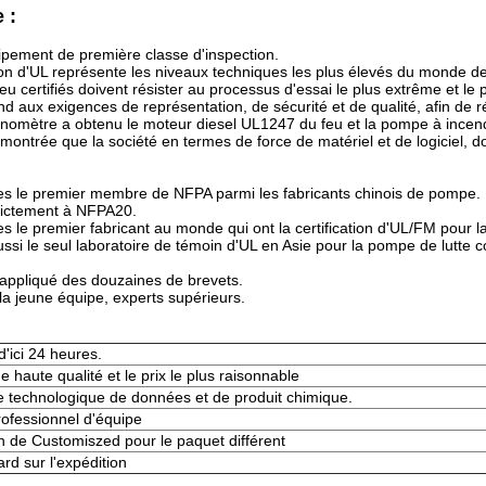
 :
ipement de première classe d'inspection.
tion d'UL représente les niveaux techniques les plus élevés du monde de 
eu certifiés doivent résister au processus d'essai le plus extrême et le plu
d aux exigences de représentation, de sécurité et de qualité, afin de réa
nomètre a obtenu le moteur diesel UL1247 du feu et la pompe à incendie
montrée que la société en termes de force de matériel et de logiciel, do
 le premier membre de NFPA parmi les fabricants chinois de pompe. 
rictement à NFPA20.
le premier fabricant au monde qui ont la certification d'UL/FM pour la
ussi le seul laboratoire de témoin d'UL en Asie pour la pompe de lutte co
appliqué des douzaines de brevets.
a jeune équipe, experts supérieurs.
'ici 24 heures.
e haute qualité et le prix le plus raisonnable
e technologique de données et de produit chimique.
rofessionnel d'équipe
n de Customiszed pour le paquet différent
ard sur l'expédition