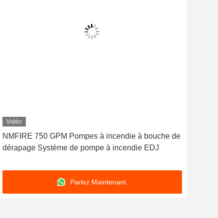
Vidéo
Vid
NMFIRE 750 GPM Pompes à incendie à bouche de
Liv
dérapage Système de pompe à incendie EDJ
mon
pour
Parlez Maintenant.