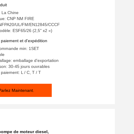
 de fonte
duit
: La Chine
ue: CNP NM FIRE
n: NFPA20/UL/FM/EN12845/CCCF
dèle: ESF65/26 (2,5" x2 »)
 paiement et d'expédition
commande min: 1SET
ble
allage: emballage d'exportation
ison: 30-45 jours ouvrables
paiement: L / C, T / T
Parlez Maintenant.
pompe de moteur diesel
,