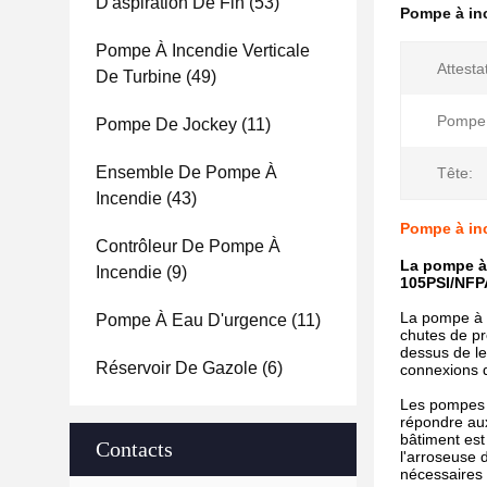
D'aspiration De Fin
(53)
Pompe à in
Pompe À Incendie Verticale
Attestat
De Turbine
(49)
Pompe 
Pompe De Jockey
(11)
Ensemble De Pompe À
Tête:
Incendie
(43)
Pompe à inc
Contrôleur De Pompe À
La pompe à 
Incendie
(9)
105PSI/NFP
La pompe à i
Pompe À Eau D'urgence
(11)
chutes de pr
dessus de le
Réservoir De Gazole
(6)
connexions d
Les pompes à
répondre aux
bâtiment est
Contacts
l'arroseuse 
nécessaires 