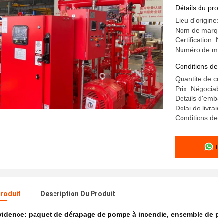
malléable
Détails du pro
Lieu d'origine
Nom de marq
Certificatio
Numéro de mo
Conditions de
Quantité de 
Prix: Négocia
Détails d'emb
Délai de livra
Conditions de 
Produit
Description Du Produit
évidence:
paquet de dérapage de pompe à incendie
,
ensemble de 