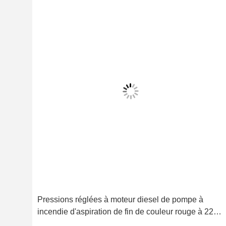
W UL
Pressions réglées à moteur diesel de pompe à
incendie d'aspiration de fin de couleur rouge à 225
livres par pouce carré