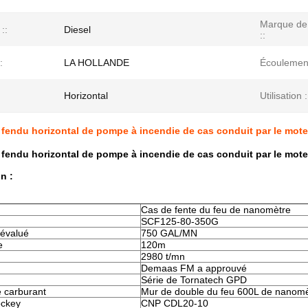
Marque de
::
Diesel
::
:
LA HOLLANDE
Écoulement
Horizontal
Utilisation :
fendu horizontal de pompe à incendie de cas conduit par le mot
fendu horizontal de pompe à incendie de cas conduit par le mot
n :
Cas de fente du feu de nanomètre
SCF125-80-350G
évalué
750 GAL/MN
e
120m
2980 t/mn
Demaas FM a approuvé
Série de Tornatech GPD
e carburant
Mur de double du feu 600L de nanom
ockey
CNP CDL20-10