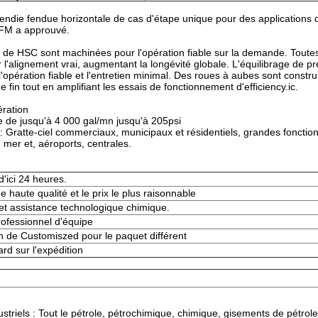
ndie fendue horizontale de cas d'étape unique pour des applications d
FM a approuvé.
e HSC sont machinées pour l'opération fiable sur la demande. Toutes
l'alignement vrai, augmentant la longévité globale. L'équilibrage de préc
'opération fiable et l'entretien minimal. Des roues à aubes sont constr
 fin tout en amplifiant les essais de fonctionnement d'efficiency.ic.
ération
e de jusqu'à 4 000 gal/mn jusqu'à 205psi
 : Gratte-ciel commerciaux, municipaux et résidentiels, grandes fonctions
 mer et, aéroports, centrales.
'ici 24 heures.
e haute qualité et le prix le plus raisonnable
et assistance technologique chimique.
rofessionnel d'équipe
n de Customiszed pour le paquet différent
ard sur l'expédition
triels : Tout le pétrole, pétrochimique, chimique, gisements de pétrole