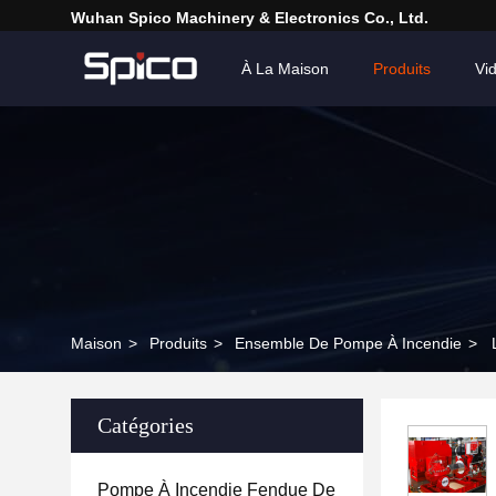
Wuhan Spico Machinery & Electronics Co., Ltd.
À La Maison
Produits
Vi
Maison
>
Produits
>
Ensemble De Pompe À Incendie
>
Catégories
Pompe À Incendie Fendue De