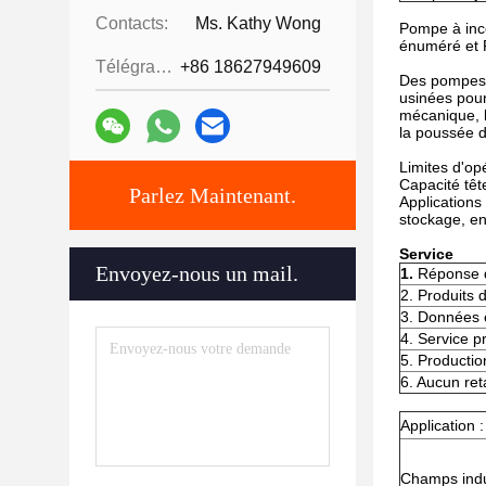
Contacts:
Ms. Kathy Wong
Pompe à ince
énuméré et 
Télégramme:
+86 18627949609
Des pompes d
usinées pour 
mécanique, l
la poussée de
Limites d'op
Capacité têt
Parlez Maintenant.
Applications
stockage, en
Service
Envoyez-nous un mail.
1.
Réponse d
2. Produits d
3. Données 
4. Service p
5. Productio
6. Aucun ret
Application :
Champs indus