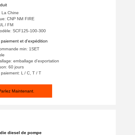
a approuvé
duit
: La Chine
ue: CNP NM FIRE
 UL / FM
odèle: SCF125-100-300
 paiement et d'expédition
commande min: 1SET
ble
allage: emballage d'exportation
ison: 60 jours
paiement: L / C, T / T
Parlez Maintenant.
endie diesel de pompe