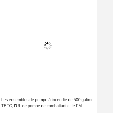
Les ensembles de pompe à incendie de 500 gal/mn
L'en
TEFC, l'UL de pompe de combattant et le FM
de f
actionnés par moteur électrique ont énuméré
dies