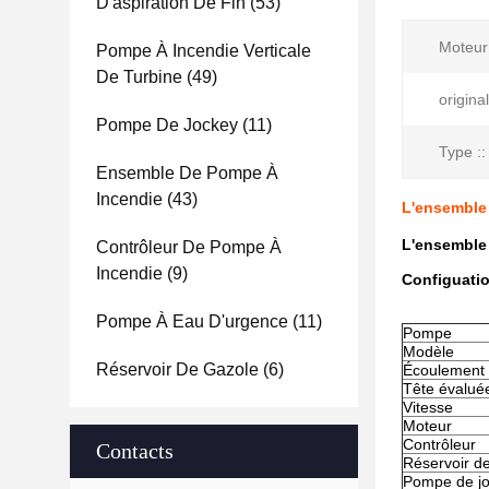
D'aspiration De Fin
(53)
Moteur 
Pompe À Incendie Verticale
De Turbine
(49)
original
Pompe De Jockey
(11)
Type ::
Ensemble De Pompe À
Incendie
(43)
L'ensemble 
L'ensemble 
Contrôleur De Pompe À
Incendie
(9)
Configuatio
Pompe À Eau D'urgence
(11)
Pompe
Modèle
Réservoir De Gazole
(6)
Écoulement 
Tête évalué
Vitesse
Moteur
Contrôleur
Contacts
Réservoir d
Pompe de j