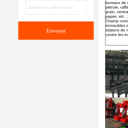
bureaux de c
pétrole, raf
grain, centr
papier, etc. ;
Champ commer
immeubles d
Envoyer
stations de 
contre les i