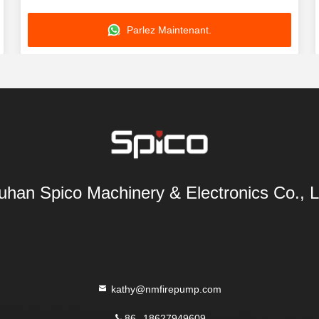
Parlez Maintenant.
han Spico Machinery & Electronics Co., L
kathy@nmfirepump.com
86--18627949609