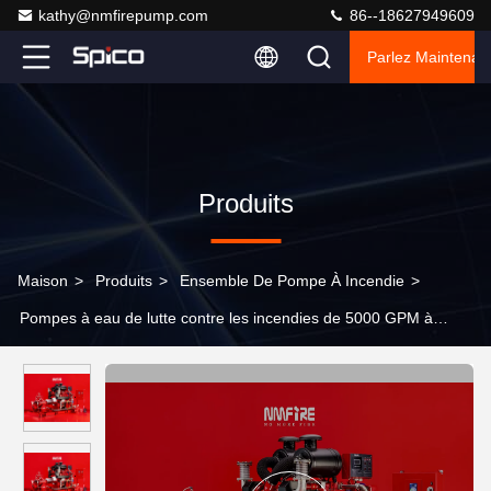
kathy@nmfirepump.com
86--18627949609
Parlez Maintenant
Produits
Maison
>
Produits
>
Ensemble De Pompe À Incendie
>
Pompes à eau de lutte contre les incendies de 5000 GPM à
moteur diesel