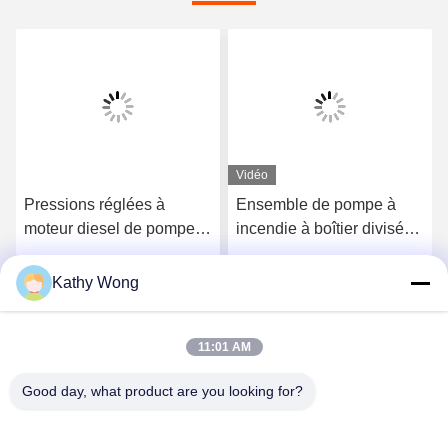
Vidéo
Pressions réglées à
Ensemble de pompe à
moteur diesel de pompe à
incendie à boîtier divisé
incendie d'aspiration de
pour moteur diesel UL/FM
fin de couleur rouge à 225
3000 GPM | Certifié
Kathy Wong
Parlez Maintenant.
Parlez Maintenant.
livres par pouce carré
NFPA20
11:01 AM
Good day, what product are you looking for?
Wuhan Spico Machinery & Electronics Co.,