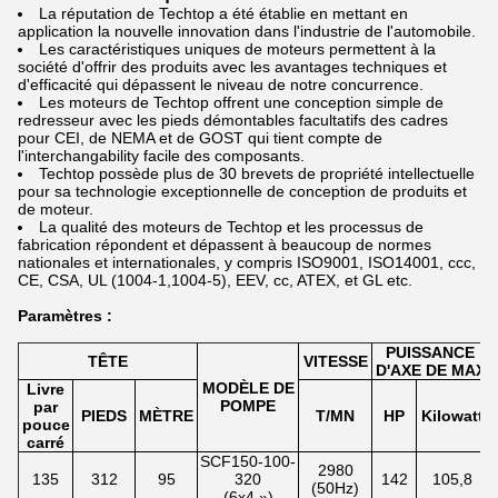
La réputation de Techtop a été établie en mettant en
application la nouvelle innovation dans l'industrie de l'automobile.
Les caractéristiques uniques de moteurs permettent à la
société d'offrir des produits avec les avantages techniques et
d'efficacité qui dépassent le niveau de notre concurrence.
Les moteurs de Techtop offrent une conception simple de
redresseur avec les pieds démontables facultatifs des cadres
pour CEI, de NEMA et de GOST qui tient compte de
l'interchangability facile des composants.
Techtop possède plus de 30 brevets de propriété intellectuelle
pour sa technologie exceptionnelle de conception de produits et
de moteur.
La qualité des moteurs de Techtop et les processus de
fabrication répondent et dépassent à beaucoup de normes
nationales et internationales, y compris ISO9001, ISO14001, ccc,
CE, CSA, UL (1004-1,1004-5), EEV, cc, ATEX, et GL etc.
Paramètres :
PUISSANCE
TÊTE
VITESSE
D'AXE DE MAX
MODÈLE DE
Livre
POMPE
par
PIEDS
MÈTRE
T/MN
HP
Kilowatt
pouce
carré
SCF150-100-
2980
135
312
95
320
142
105,8
(50Hz)
(6x4 »)