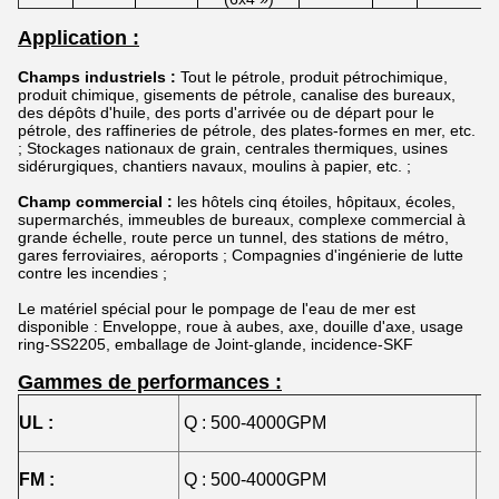
Application :
Champs industriels :
Tout le pétrole, produit pétrochimique,
produit chimique, gisements de pétrole, canalise des bureaux,
des dépôts d'huile, des ports d'arrivée ou de départ pour le
pétrole, des raffineries de pétrole, des plates-formes en mer, etc.
; Stockages nationaux de grain, centrales thermiques, usines
sidérurgiques, chantiers navaux, moulins à papier, etc. ;
Champ commercial :
les hôtels cinq étoiles, hôpitaux, écoles,
supermarchés, immeubles de bureaux, complexe commercial à
grande échelle, route perce un tunnel, des stations de métro,
gares ferroviaires, aéroports ; Compagnies d'ingénierie de lutte
contre les incendies ;
Le matériel spécial pour le pompage de l'eau de mer est
disponible : Enveloppe, roue à aubes, axe, douille d'axe, usage
ring-SS2205, emballage de Joint-glande, incidence-SKF
Gammes de performances :
UL :
Q : 500-4000GPM
H 
FM :
Q : 500-4000GPM
H 