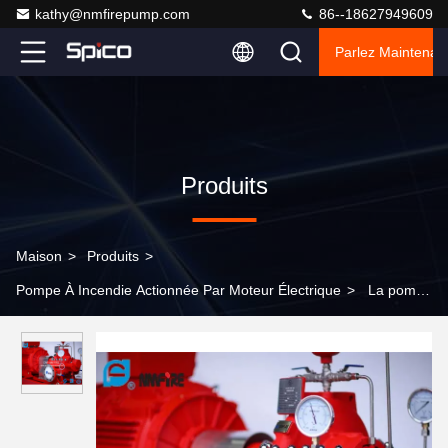
kathy@nmfirepump.com
86--18627949609
Parlez Maintenant
Produits
Maison
>
Produits
>
Pompe À Incendie Actionnée Par Moteur Électrique
>
La pompe
à incendie actionnée par moteur électrique de fonte malléable
pour la route perce un tunnel/station de métro