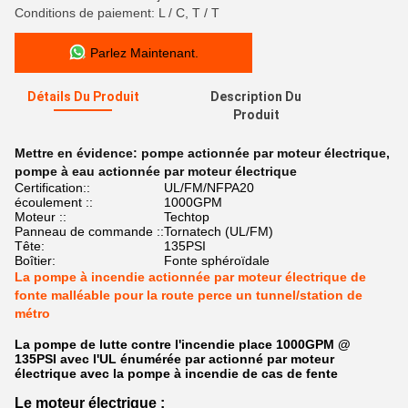
Conditions de paiement: L / C, T / T
Parlez Maintenant.
Détails Du Produit
Description Du
Produit
Mettre en évidence:
pompe actionnée par moteur électrique
,
pompe à eau actionnée par moteur électrique
Certification::
UL/FM/NFPA20
écoulement ::
1000GPM
Moteur ::
Techtop
Panneau de commande ::
Tornatech (UL/FM)
Tête:
135PSI
Boîtier:
Fonte sphéroïdale
La pompe à incendie actionnée par moteur électrique de
fonte malléable pour la route perce un tunnel/station de
métro
La pompe de lutte contre l'incendie place 1000GPM @
135PSI avec l'UL énumérée par actionné par moteur
électrique avec la pompe à incendie de cas de fente
Le moteur électrique :