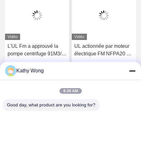
Vidéo
Vidéo
L'UL Fm a approuvé la
UL actionnée par moteur
pompe centrifuge 91M3/H
électrique FM NFPA20 de
134m de pompe à
la pompe à incendie
pompes à incendie/eau
d'aspiration horizontale de
Kathy Wong
Parlez Maintenant.
Parlez Maintenant.
d'hôpital de cas actionné
fin 68.2M3/H 60m
par moteur électrique de
fente
9:30 AM
Good day, what product are you looking for?
Wuhan Spico Machinery & Electronics Co.,
Ltd.