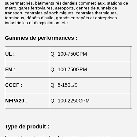
supermarchés, bâtiments résidentiels commerciaux, stations de
métro, gares ferroviaires, aéroports, genres de tunnels de
transport, centrales pétrochimiques, centrales thermiques,
terminaux, dépôts d'huile, grands entrepôts et entreprises
industrielles et d'exploitation, etc.
Gammes de performances :
UL :
Q : 100-750GPM
H 
FM :
Q : 100-750GPM
H 
CCCF :
Q : 5-150L/S
H 
NFPA20 :
Q : 100-2250GPM
H 
Type de produit :