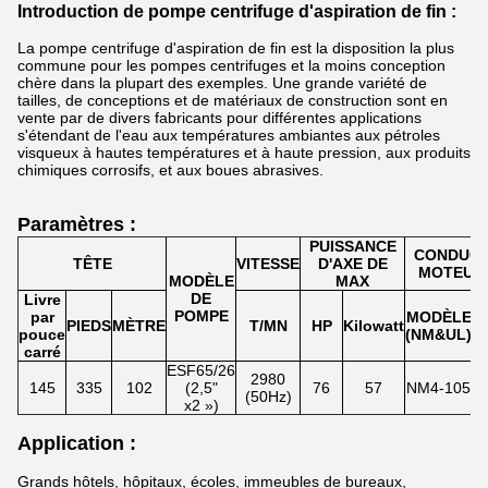
Introduction de pompe centrifuge d'aspiration de fin :
La pompe centrifuge d'aspiration de fin est la disposition la plus
commune pour les pompes centrifuges et la moins conception
chère dans la plupart des exemples. Une grande variété de
tailles, de conceptions et de matériaux de construction sont en
vente par de divers fabricants pour différentes applications
s'étendant de l'eau aux températures ambiantes aux pétroles
visqueux à hautes températures et à haute pression, aux produits
chimiques corrosifs, et aux boues abrasives.
Paramètres :
PUISSANCE
CONDUCT
TÊTE
VITESSE
D'AXE DE
MOTEUR 
MODÈLE
MAX
DE
Livre
POMPE
par
MODÈLE
PIEDS
MÈTRE
T/MN
HP
Kilowatt
H
pouce
(NM&UL)
carré
ESF65/26
2980
145
335
102
(2,5"
76
57
NM4-105
8
(50Hz)
x2 »)
Application :
Grands hôtels, hôpitaux, écoles, immeubles de bureaux,