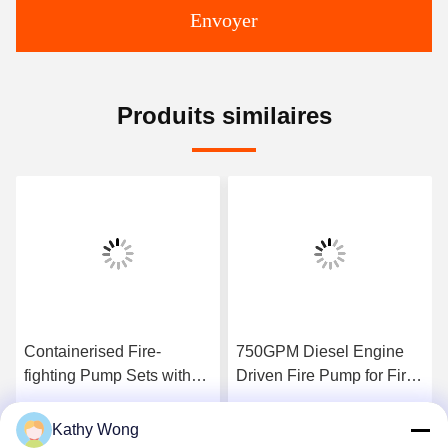
Envoyer
Produits similaires
Containerised Fire-
750GPM Diesel Engine
fighting Pump Sets with
Driven Fire Pump for Fire
Flow 300–8000 GPM UL
Fighting Application
FM NFPA20 Certified
manufacturing facility fire
Kathy Wong
Parlez Maintenant.
Parlez Maintenant.
Complete Fire Pump
protection