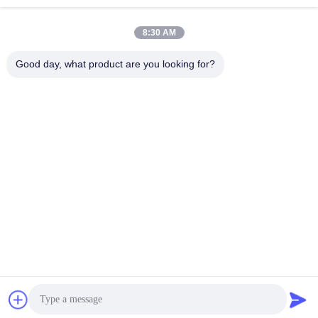
System
8:30 AM
Good day, what product are you looking for?
Wuhan Spico Machinery & Electronics Co.,
Ltd.
kathy@nmfirepump.com
86--18627949609
Rm. E, 16ème FL., bâtiment de siècle. No. 206, Jianghan
Rd., Hankou, Wuhan, Chine
Chine Bonne qualité Pompe à incendie fendue de cas Le
fournisseur. 2017-2026 Wuhan Spico Machinery &
Electronics Co., Ltd. Tous les droits réservés.