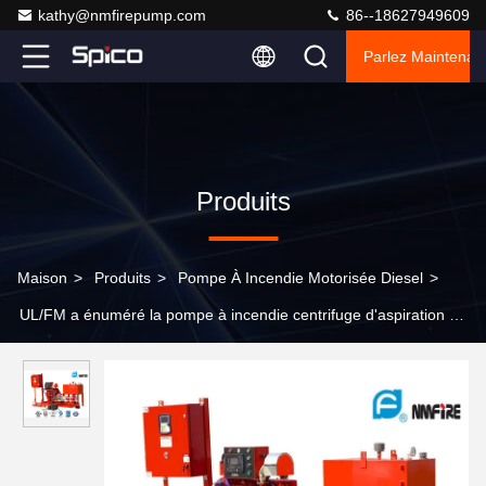
kathy@nmfirepump.com
86--18627949609
Parlez Maintenant
Produits
Maison
>
Produits
>
Pompe À Incendie Motorisée Diesel
>
UL/FM a énuméré la pompe à incendie centrifuge d'aspiration de
fin avec le lecteur 300GPM @ 145PSI de moteur diesel