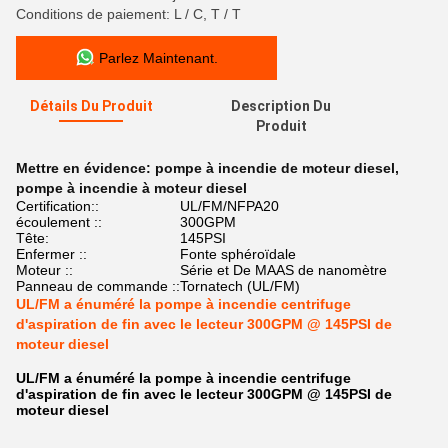
Conditions de paiement: L / C, T / T
Parlez Maintenant.
Détails Du Produit
Description Du
Produit
Mettre en évidence:
pompe à incendie de moteur diesel
,
pompe à incendie à moteur diesel
Certification::
UL/FM/NFPA20
écoulement ::
300GPM
Tête:
145PSI
Enfermer ::
Fonte sphéroïdale
Moteur ::
Série et De MAAS de nanomètre
Panneau de commande ::
Tornatech (UL/FM)
UL/FM a énuméré la pompe à incendie centrifuge
d'aspiration de fin avec le lecteur 300GPM @ 145PSI de
moteur diesel
UL/FM a énuméré la pompe à incendie centrifuge
d'aspiration de fin avec le lecteur 300GPM @ 145PSI de
moteur diesel