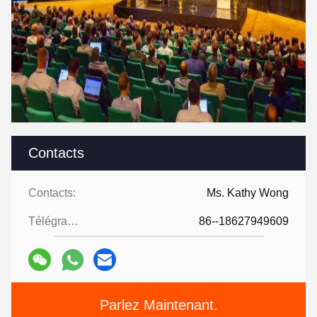
Contacts
Contacts:
Ms. Kathy Wong
Télégramme:
86--18627949609
Parlez Maintenant.